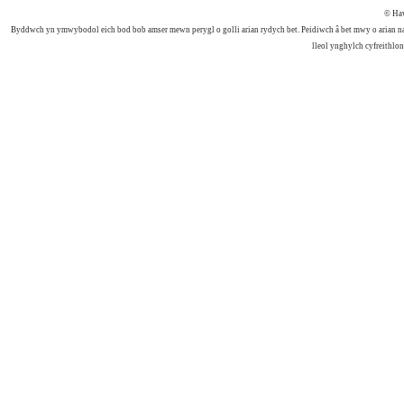
© Haw
Byddwch yn ymwybodol eich bod bob amser mewn perygl o golli arian rydych bet. Peidiwch â bet mwy o arian nag
lleol ynghylch cyfreithlon