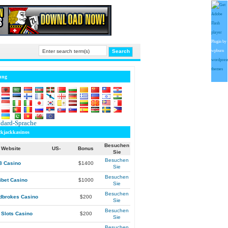
Plugin by
wpburn
wordpres
themes
ung
ndard-Sprache
ckjackkasinos
Besuchen
Website
US-
Bonus
Sie
Besuchen
8 Casino
$1400
Sie
Besuchen
ibet Casino
$1000
Sie
Besuchen
dbrokes Casino
$200
Sie
Besuchen
l Slots Casino
$200
Sie
Besuchen