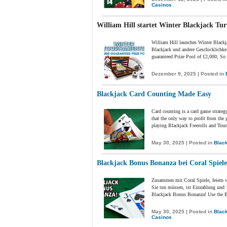
Casinos
William Hill startet Winter Blackjack Tu
William Hill launches Winter Blackj
Blackjack und andere Geschicklichke
guaranteed Prize Pool of £2,000
; So
Dezember 9, 2025 | Posted in
Blackjack Card Counting Made Easy
Card counting is a card game strateg
that the only way to profit from the
playing Blackjack Freerolls and Tou
May 30, 2025 | Posted in
Blac
Blackjack Bonus Bonanza bei Coral Spiel
Zusammen mit Coral Spiele, feiern wi
Sie tun müssen, ist Einzahlung und 
Blackjack Bonus Bonanza
!
Use the 
May 30, 2025 | Posted in
Blac
Casinos