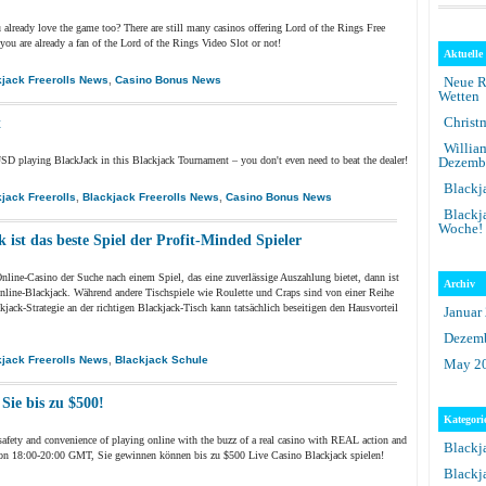
 already love the game too
?
There are still many casinos offering Lord of the Rings Free
ou are already a fan of the Lord of the Rings Video Slot or not
!
Aktuelle
kjack Freerolls News
,
Casino Bonus News
Neue R
Wetten
Christ
t
William
SD playing BlackJack in this Blackjack Tournament – you don't even need to beat the dealer
!
Dezembe
Blackj
jack Freerolls
,
Blackjack Freerolls News
,
Casino Bonus News
Blackj
Woche!
ist das beste Spiel der Profit-Minded Spieler
nline-Casino der Suche nach einem Spiel, das eine zuverlässige Auszahlung bietet, dann ist
Archiv
Online-Blackjack. Während andere Tischspiele wie Roulette und Craps sind von einer Reihe
kjack-Strategie an der richtigen Blackjack-Tisch kann tatsächlich beseitigen den Hausvorteil
Januar
Dezem
kjack Freerolls News
,
Blackjack Schule
May 2
Sie bis zu $500!
Kategori
safety and convenience of playing online with the buzz of a real casino with REAL action and
Blackja
on 18:00-20:00 GMT, Sie gewinnen können bis zu $500 Live Casino Blackjack spielen!
Blackj