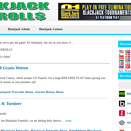
Blackjack Schule
Blackjack Casinos
n we've got the game
!
It’s blackjack
,
but not as you know it
…
Übersetz
FREEROLLS
.
lls today
!
0 Gratis-Wetten
Als Sta
Best Bla
Rival Casino
,
which accepts US Players
!
Get a huge
$500
FREE PLAY bonus giving you
ch money as you possibly can
!
ackjack Freerolls News
,
Casino Bonus News
88
s & Turniere
Un
La
erolls
s bei Blackjack Freerolls,
we are feeling fully festive
…
more
Al
n
Blackjack Freerolls
,
Blackjack Freerolls News
,
Empfohlene Blackjack