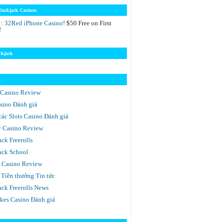
lackjack Casinos
1:
32
Red iPhone Casino
! $50
Free on First
!
ckjack
s
 Casino Review
sino Đánh giá
các Slots Casino Đánh giá
 Casino Review
ck Freerolls
ack School
 Casino Review
 Tiền thưởng Tin tức
ack Freerolls News
kes Casino Đánh giá