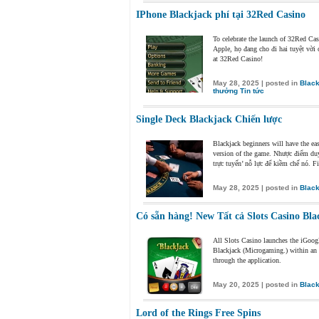
IPhone Blackjack phí tại 32Red Casino
To celebrate the launch of 32Red Ca
Apple, họ đang cho đi hai tuyệt vời 
at 32Red Casino
!
May
28, 2025 |
posted in
Black
thưởng Tin tức
Single Deck Blackjack Chiến lược
Blackjack beginners will have the ea
version of the game
. Nhược điểm duy 
trực tuyến’ nỗ lực để kiềm chế nó.
Fi
May
28, 2025 |
posted in
Black
Có sẵn hàng! New Tất cả Slots Casino Bl
All Slots Casino launches the iGoog
Blackjack
(Microgaming.)
within an
through the application
.
May
20, 2025 |
posted in
Black
Lord of the Rings Free Spins