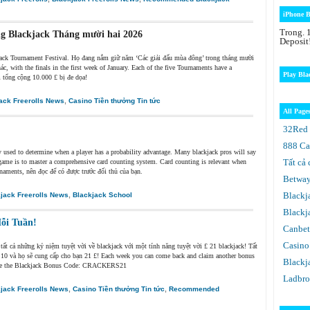
iPhone B
Trong. 
ng Blackjack Tháng mười hai 2026
Deposit
ack Tournament Festival
. Họ đang nắm giữ năm ‘Các giải đấu mùa đông’ trong tháng mười
hác,
with the finals in the first week of January
.
Each of the five Tournaments have a
Play Bla
m tổng cộng 10.000 £ bị đe dọa!
ack Freerolls News
,
Casino Tiền thưởng Tin tức
All Page
32
Red
888 Ca
y used to determine when a player has a probability advantage
.
Many blackjack pros will say
Tất cả 
 game is to master a comprehensive card counting system
.
Card counting is relevant when
rnaments
, nên đọc để có được trước đối thủ của bạn.
Betway
Blackja
jack Freerolls News
,
Blackjack School
Blackj
ỗi Tuần!
Canbet
Casino
ất cả những kỷ niệm tuyệt vời về blackjack với một tính năng tuyệt vời £ 21 blackjack! Tất
£ 10 và họ sẽ cung cấp cho bạn 21 £!
Each week you can come back and claim another bonus
Blackj
e the Blackjack Bonus Code
: CRACKERS21
Ladbro
jack Freerolls News
,
Casino Tiền thưởng Tin tức
,
Recommended