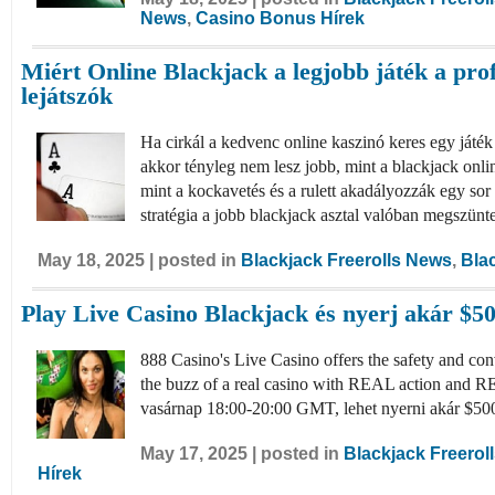
News
,
Casino Bonus Hírek
Miért Online Blackjack a legjobb játék a pro
lejátszók
Ha cirkál a kedvenc online kaszinó keres egy játék
akkor tényleg nem lesz jobb, mint a blackjack onlin
mint a kockavetés és a rulett akadályozzák egy sor
stratégia a jobb blackjack asztal valóban megszünte
May
18, 2025 |
posted in
Blackjack Freerolls News
,
Bla
Play Live Casino Blackjack és nyerj akár $50
888
Casino's Live Casino offers the safety and co
the buzz of a real casino with REAL action and R
vasárnap 18:00-20:00 GMT, lehet nyerni akár $500
May
17, 2025 |
posted in
Blackjack Freerol
Hírek