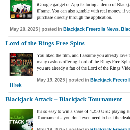
iGoogle gadget or App featuring a demo of Blackj
iFrame
.
You can also gamble with real money
,
if y
purchase directly through the application
.
May
20, 2025 |
posted in
Blackjack Freerolls News
,
Bla
Lord of the Rings Free Spins
You liked the film
,
and I assume you already love 
many casinos offering Lord of the Rings Free Spin
you are already a fan of the Lord of the Rings Vide
May
19, 2025 |
posted in
Blackjack Freerol
Hírek
Blackjack Attack
–
Blackjack Tournament
It's so easy to win a share of
4,250
USD playing Bl
Tournament – you don't even need to beat the deal
May
18, 2025 |
posted in
Blackjack Freerol