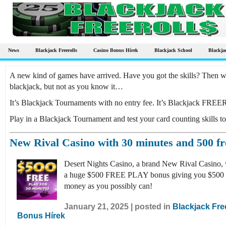
News
Blackjack Freerolls
Casino Bonus Hírek
Blackjack School
Blackja
A new kind of games have arrived
.
Have you got the skills
?
Then w
blackjack
,
but not as you know it
…
It’s Blackjack Tournaments with no entry fee
.
It’s Blackjack FRE
Play in a Blackjack Tournament and test your card counting skills t
New Rival Casino with
30
minutes and
500
fr
Desert Nights Casino
,
a brand New Rival Casino
,
a huge
$500
FREE PLAY bonus giving you
$500 
money as you possibly can
!
January
21, 2025 |
posted in
Blackjack Fre
Bonus Hírek